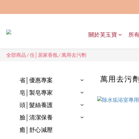
關於芙玉寶
所
全部商品
/
住│居家香氛
/
萬用去污劑
萬用去污
省│優惠專案
皂│製皂專家
頭│髮絲養護
臉│清潔保養
癒│舒心減壓