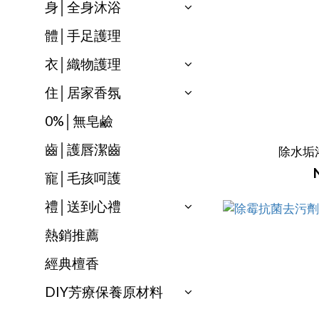
身│全身沐浴
體│手足護理
衣│織物護理
住│居家香氛
0%│無皂鹼
齒│護唇潔齒
除水垢
寵│毛孩呵護
禮│送到心禮
熱銷推薦
經典檀香
DIY芳療保養原材料