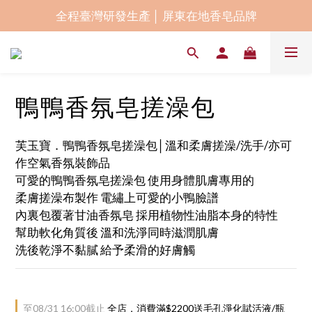
指定商品9折優惠 全館消費滿 NT$1800 享宅配免運
全程臺灣研發生產 │ 屏東在地香皂品牌
賀！榮獲2024屏東卓越企業獎幸福友善獎
指定商品9折優惠 全館消費滿 NT$1800 享宅配免運
鴨鴨香氛皂搓澡包
芙玉寶．鴨鴨香氛皂搓澡包│溫和柔膚搓澡/洗手/亦可
作空氣香氛裝飾品
可愛的鴨鴨香氛皂搓澡包 使用身體肌膚專用的
柔膚搓澡布製作 電繡上可愛的小鴨臉譜
內裏包覆著甘油香氛皂 採用植物性油脂本身的特性
幫助軟化角質後 溫和洗淨同時滋潤肌膚
洗後乾淨不黏膩 給予柔滑的好膚觸
至
08/31 16:00
截止
全店，消費滿$2200送毛孔淨化賦活液/瓶