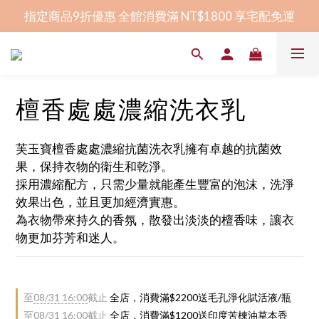
指定商品9折優惠 全館消費滿 NT$1800 享宅配免運
指定商品9折優惠 全館消費滿 NT$1800 享宅配免運
全程臺灣研發生產 │ 屏東在地香皂品牌
賀！榮獲2024屏東卓越企業獎幸福友善獎
檀香處處濃縮洗衣乳
指定商品9折優惠 全館消費滿 NT$1800 享宅配免運
芙玉寶檀香處處濃縮抗菌洗衣乳擁有卓越的抗菌效
果，保持衣物的衛生和乾淨。
採用濃縮配方，只需少量就能產生豐富的泡沫，洗淨
效果出色，並且更加經濟實惠。
為衣物帶來持久的香氛，散發出淡淡的檀香味，讓衣
物更加芬芳和迷人。
至
08/31 16:00
截止
全店，消費滿$2200送毛孔淨化賦活液/瓶
至
08/31 16:00
截止
全店，消費滿$1200送印度苦楝油草本香