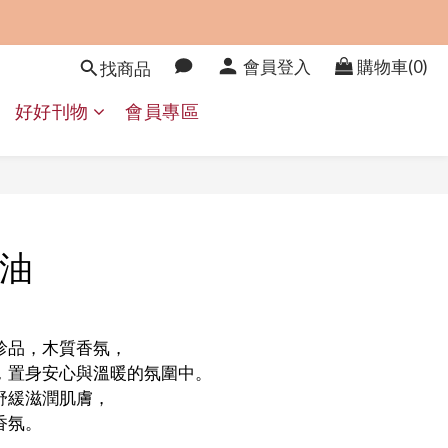
會員登入
購物車(0)
找商品
好好刊物
會員專區
立即購買
油
珍品，木質香氛，
，置身安心與溫暖的氛圍中。
舒緩滋潤肌膚，
香氛。