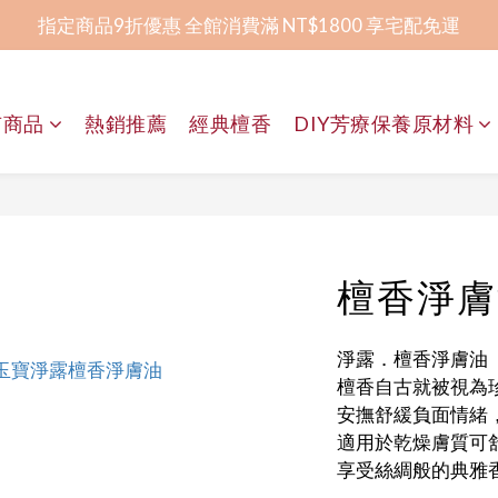
指定商品9折優惠 全館消費滿 NT$1800 享宅配免運
指定商品9折優惠 全館消費滿 NT$1800 享宅配免運
全程臺灣研發生產 │ 屏東在地香皂品牌
有商品
熱銷推薦
經典檀香
DIY芳療保養原材料
賀！榮獲2024屏東卓越企業獎幸福友善獎
指定商品9折優惠 全館消費滿 NT$1800 享宅配免運
檀香淨膚
淨露．檀香淨膚油
檀香自古就被視為
安撫舒緩負面情緒
適用於乾燥膚質可
享受絲綢般的典雅